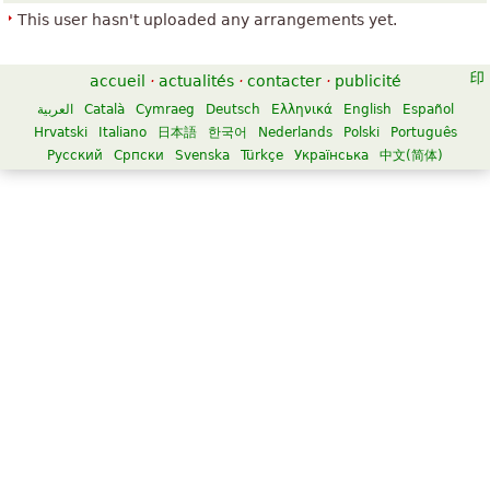
This user hasn't uploaded any arrangements yet.
accueil
·
actualités
·
contacter
·
publicité
العربية
Català
Cymraeg
Deutsch
Ελληνικά
English
Español
Hrvatski
Italiano
日本語
한국어
Nederlands
Polski
Português
Русский
Српски
Svenska
Türkçe
Українська
中文(简体)