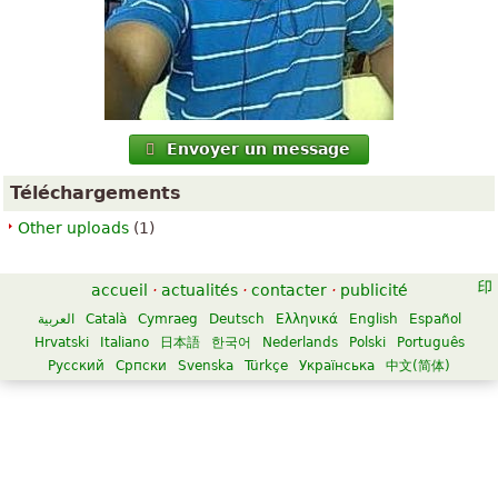
Envoyer un message
Téléchargements
Other uploads
(1)
accueil
·
actualités
·
contacter
·
publicité
العربية
Català
Cymraeg
Deutsch
Ελληνικά
English
Español
Hrvatski
Italiano
日本語
한국어
Nederlands
Polski
Português
Русский
Српски
Svenska
Türkçe
Українська
中文(简体)