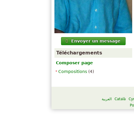
Envoyer un message
Téléchargements
Composer page
Compositions
(4)
العربية
Català
Cy
Po