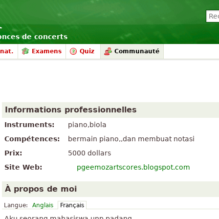
nonces de concerts
nat.
Examens
Quiz
Communauté
Informations professionnelles
Instruments:
piano,biola
Compétences:
bermain piano,,dan membuat notasi
Prix:
5000 dollars
Site Web:
pgeemozartscores.blogspot.com
À propos de moi
Langue:
Anglais
Français
Aku seorang mahasiswa unp padang