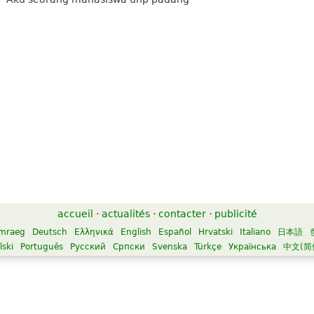
accueil
·
actualités
·
contacter
·
publicité
mraeg
Deutsch
Ελληνικά
English
Español
Hrvatski
Italiano
日本語
lski
Português
Русский
Српски
Svenska
Türkçe
Українська
中文(简