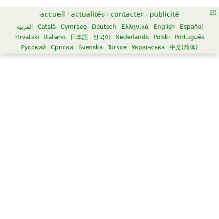
accueil
·
actualités
·
contacter
·
publicité
العربية
Català
Cymraeg
Deutsch
Ελληνικά
English
Español
Hrvatski
Italiano
日本語
한국어
Nederlands
Polski
Português
Русский
Српски
Svenska
Türkçe
Українська
中文(简体)