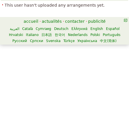
This user hasn't uploaded any arrangements yet.
accueil
·
actualités
·
contacter
·
publicité
العربية
Català
Cymraeg
Deutsch
Ελληνικά
English
Español
Hrvatski
Italiano
日本語
한국어
Nederlands
Polski
Português
Русский
Српски
Svenska
Türkçe
Українська
中文(简体)