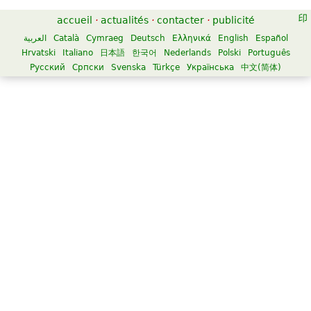
accueil
·
actualités
·
contacter
·
publicité
العربية
Català
Cymraeg
Deutsch
Ελληνικά
English
Español
Hrvatski
Italiano
日本語
한국어
Nederlands
Polski
Português
Русский
Српски
Svenska
Türkçe
Українська
中文(简体)