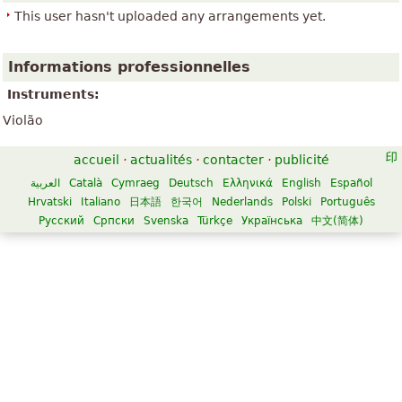
This user hasn't uploaded any arrangements yet.
Informations professionnelles
Instruments:
Violão
accueil
·
actualités
·
contacter
·
publicité
العربية
Català
Cymraeg
Deutsch
Ελληνικά
English
Español
Hrvatski
Italiano
日本語
한국어
Nederlands
Polski
Português
Русский
Српски
Svenska
Türkçe
Українська
中文(简体)