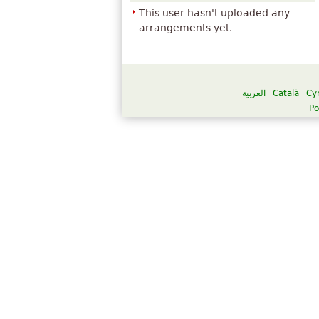
This user hasn't uploaded any
arrangements yet.
العربية
Català
Cy
Po