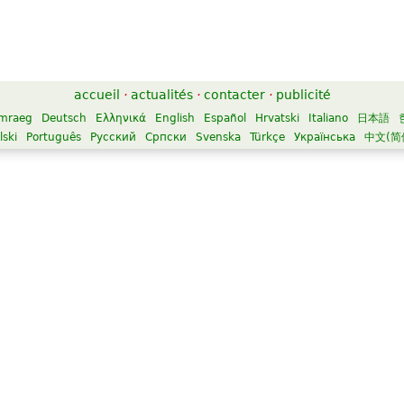
accueil
·
actualités
·
contacter
·
publicité
mraeg
Deutsch
Ελληνικά
English
Español
Hrvatski
Italiano
日本語
lski
Português
Русский
Српски
Svenska
Türkçe
Українська
中文(简