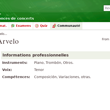
nonces de concerts
nat.
Examens
Quiz
Communauté
elo...
Arvelo
From
Informations professionnelles
Instruments:
Piano, Trombón, Otros.
Voix:
Tenor
Compétences:
Composición, Variaciones, otras.