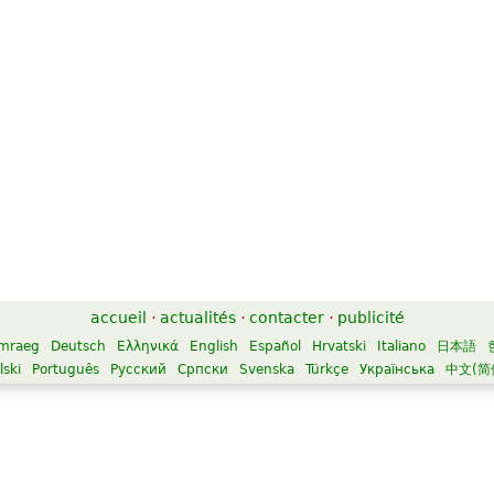
accueil
·
actualités
·
contacter
·
publicité
mraeg
Deutsch
Ελληνικά
English
Español
Hrvatski
Italiano
日本語
lski
Português
Русский
Српски
Svenska
Türkçe
Українська
中文(简