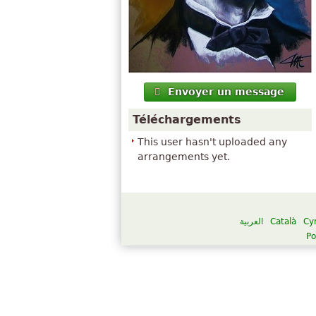
Envoyer un message
Téléchargements
This user hasn't uploaded any
arrangements yet.
العربية
Català
Cy
Po