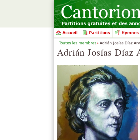
Partitions gratuites et des an
Accueil
Partitions
Hymnes 
Toutes les membres
Adrián Josías Díaz Arv
Adrián Josías Díaz 