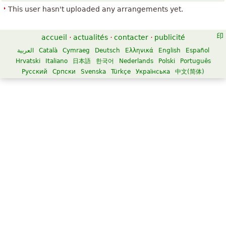
This user hasn't uploaded any arrangements yet.
accueil
·
actualités
·
contacter
·
publicité
العربية
Català
Cymraeg
Deutsch
Ελληνικά
English
Español
Hrvatski
Italiano
日本語
한국어
Nederlands
Polski
Português
Русский
Српски
Svenska
Türkçe
Українська
中文(简体)