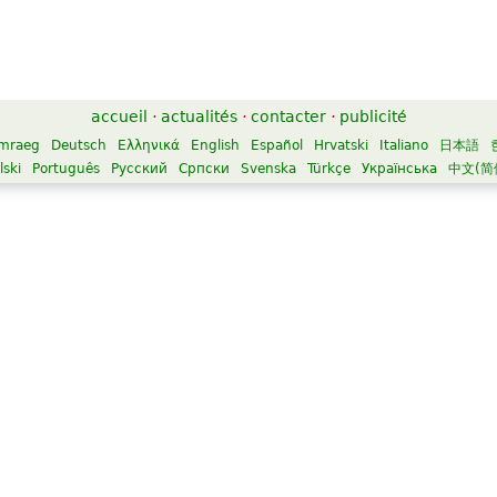
accueil
·
actualités
·
contacter
·
publicité
mraeg
Deutsch
Ελληνικά
English
Español
Hrvatski
Italiano
日本語
lski
Português
Русский
Српски
Svenska
Türkçe
Українська
中文(简