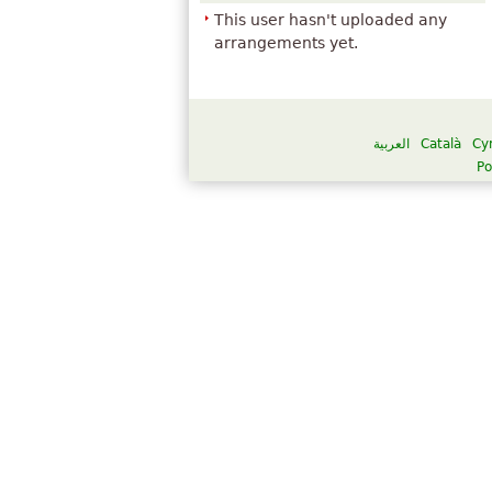
This user hasn't uploaded any
arrangements yet.
العربية
Català
Cy
Po