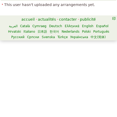
This user hasn't uploaded any arrangements yet.
accueil
·
actualités
·
contacter
·
publicité
العربية
Català
Cymraeg
Deutsch
Ελληνικά
English
Español
Hrvatski
Italiano
日本語
한국어
Nederlands
Polski
Português
Русский
Српски
Svenska
Türkçe
Українська
中文(简体)