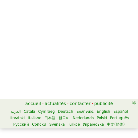
accueil
·
actualités
·
contacter
·
publicité
العربية
Català
Cymraeg
Deutsch
Ελληνικά
English
Español
Hrvatski
Italiano
日本語
한국어
Nederlands
Polski
Português
Русский
Српски
Svenska
Türkçe
Українська
中文(简体)