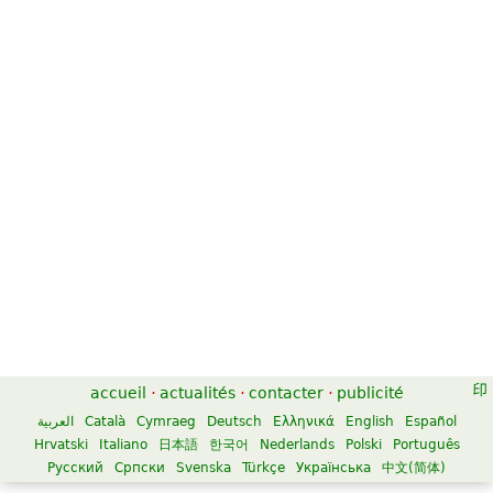
accueil
·
actualités
·
contacter
·
publicité
العربية
Català
Cymraeg
Deutsch
Ελληνικά
English
Español
Hrvatski
Italiano
日本語
한국어
Nederlands
Polski
Português
Русский
Српски
Svenska
Türkçe
Українська
中文(简体)