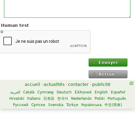
Human test
Envoyer
Retour
accueil
·
actualités
·
contacter
·
publicité
العربية
Català
Cymraeg
Deutsch
Ελληνικά
English
Español
Hrvatski
Italiano
日本語
한국어
Nederlands
Polski
Português
Русский
Српски
Svenska
Türkçe
Українська
中文(简体)