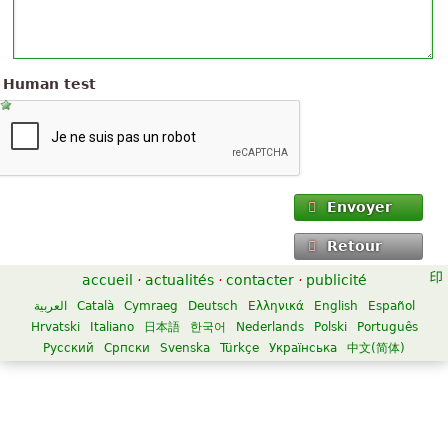
Human test
Envoyer
Retour
accueil
·
actualités
·
contacter
·
publicité
العربية
Català
Cymraeg
Deutsch
Ελληνικά
English
Español
Hrvatski
Italiano
日本語
한국어
Nederlands
Polski
Português
Русский
Српски
Svenska
Türkçe
Українська
中文(简体)