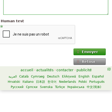
Human test
Envoyer
Retour
accueil
·
actualités
·
contacter
·
publicité
العربية
Català
Cymraeg
Deutsch
Ελληνικά
English
Español
Hrvatski
Italiano
日本語
한국어
Nederlands
Polski
Português
Русский
Српски
Svenska
Türkçe
Українська
中文(简体)